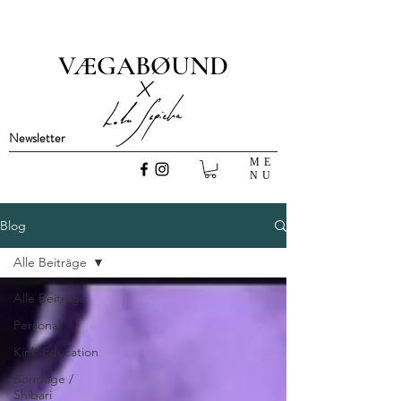
VÆGABØUND
x
Newsletter
ME
NU
Blog
Alle Beiträge
Alle Beiträge
Personal
Kink-Education
Bondage /
Shibari