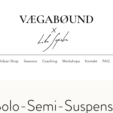
VÆGABØUND
x
Shibari Shop
Sessions
Coaching
Workshops
Kontakt
FAQ
olo-Semi-Suspens