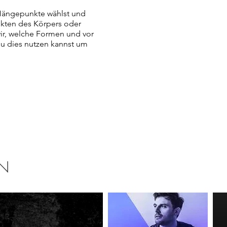
 Hängepunkte wählst und
nkten des Körpers oder
ir, welche Formen und vor
u dies nutzen kannst um
, Ruhe etc.) zu spielen und
t der Reise zu Sich selbst
teilsfreien Raum kreiert,
u finden. Die Begeisterung
e an! Es muss von Herzen
ren Momenten gefüllt."
EN
Self Love with Solo Bondage