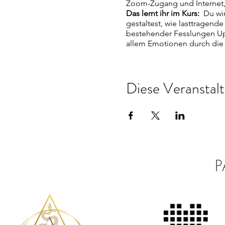
Zoom-Zugang und Internet,
Das lernt ihr im Kurs:
Du wir
gestaltest, wie lasttragen
bestehender Fesslungen Up
allem Emotionen durch die
kreativ mit Körperhaltungen
dich dabei zu entdecken.
Diese Veranstalt
"Man fühlt sich von Anfan
stehen geblieben ist. Es ist
indem man sich super wohlf
zum Fesseln sieht man die
kommen, was auf Herzen wir
Magdalena
, Teilnehmerin
(
P
Ausführliche Informationen
Hast du Lust, auf das Spiel
Kurs anzuwenden und gemei