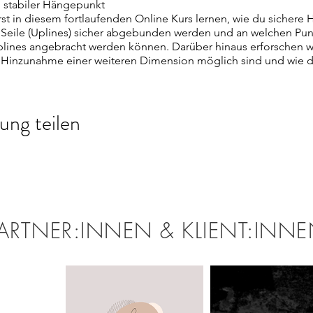
 stabiler Hängepunkt
st in diesem fortlaufenden Online Kurs lernen, wie du sichere
de Seile (Uplines) sicher abgebunden werden und an welchen Pu
lines angebracht werden können. Darüber hinaus erforschen w
 Hinzunahme einer weiteren Dimension möglich sind und wie d
 und den daraus resultierenden Emotionen (Stress, Anstrengung
ung teilen
g an gut aufgehoben und genau dort abgeholt, wo man gerade mi
 schön zu erleben, wie Sarah sogar über das Internet einen vorur
ühlt und lernen kann seinen eigenen ganz individuellen Flow z
sem lebenslustigen Menschen einfach schon an der Nasenspitz
ken soll; Meins hat Sarah mit vielen neuen Ideen und besonde
Mehr Stimmen hier)
ARTNER:INNEN & KLIENT:INN
 mit der Schwerkraft? Es ist an der Zeit die Kenntnisse auf dem 
nsam und sicher in die Luft zu gehen.