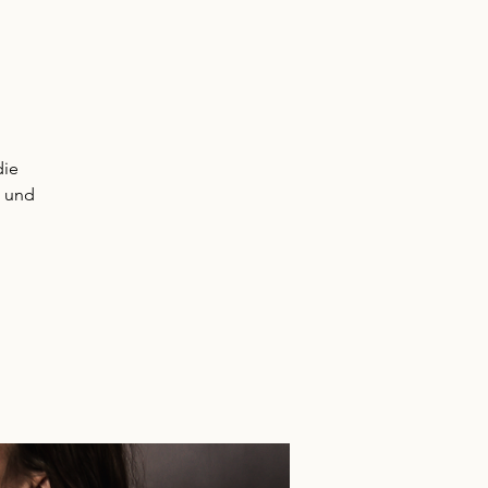
die
n und