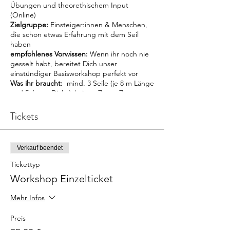
Übungen und theorethischem Input
(Online)
Zielgruppe:
Einsteiger:innen & Menschen,
die schon etwas Erfahrung mit dem Seil
haben
empfohlenes Vorwissen:
Wenn ihr noch nie
gesselt habt, bereitet Dich unser
einstündiger Basisworkshop perfekt vor
Was ihr braucht:
mind. 3 Seile (je 8 m Länge
und 5-6 mm Dicke) / einen Zoom-Zugang
und Internet
Das lernt ihr im Kurs:
Essentielle Knoten
Tickets
und Fesslungen im Shibari um sowohl auf
dem Boden als auch in der Semi-
Suspension (Inhalte variieren je nach
Verkauf beendet
Workshop) fesseln zu können und sogar
eigene Fesslungen zu entwerfen und
Tickettyp
umzusetzen. Du wirst lernen, spüren und
Workshop Einzelticket
einschätzen können, wie es um Deine
Sicherheit bestellt ist, wie Du Dich in den
Mehr Infos
Seilen bewegen und Positionen adaptieren
kannst und welche Methoden es gibt, aus
Preis
dem Kopf und damit in den Körper und in
einen Zustand des Fühlens und der