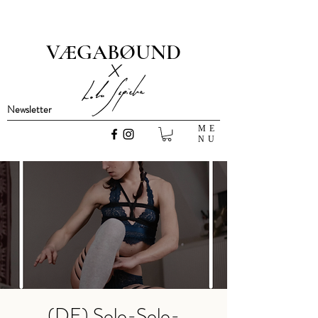
VÆGABØUND
x
Newsletter
ME
NU
(DE) Solo-Solo-