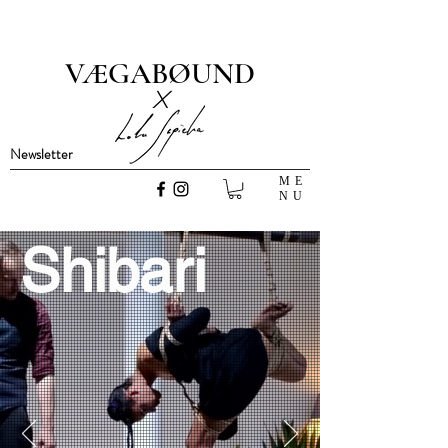
VÆGABØUND
x
Newsletter
ME
NU
Shibari