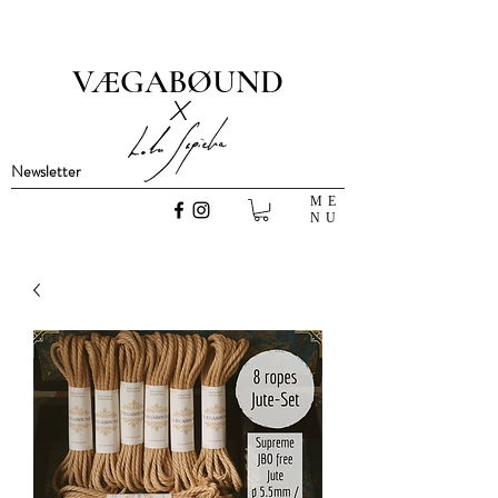
VÆGABØUND
x
Newsletter
ME
NU