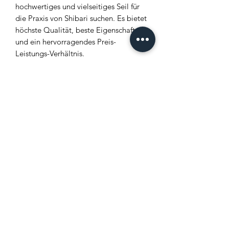
hochwertiges und vielseitiges Seil für
die Praxis von Shibari suchen. Es bietet
höchste Qualität, beste Eigenschaften
und ein hervorragendes Preis-
Leistungs-Verhältnis.
**Solltest Du Fragen haben oder eine
Beratung benötigen, zögere bitte nicht,
mich zu kontaktieren.**
Produkt-Partner
ENSIM-Ropes (FR)
Bereitstellung der
Informationen zur
Produktsicher