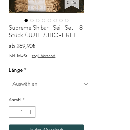
Supreme Shibari-Seil-Set - 8
Stück / JUTE / JBO-FREI
Sale-
ab
269,90€
Preis
inkl. MwSt.
|
zzgl. Versand
Länge
*
Anzahl
*
In den Warenkorb