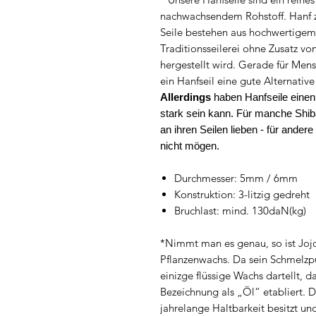
nachwachsendem Rohstoff. Hanf zä
Seile bestehen aus hochwertigem 
Traditionsseilerei ohne Zusatz 
hergestellt wird. Gerade für Mensc
ein Hanfseil eine gute Alternative
Allerdings
haben Hanfseile einen
stark sein kann. Für manche Shiba
an ihren Seilen lieben - für ander
nicht mögen.
Durchmesser: 5mm / 6mm
Konstruktion: 3-litzig gedreht
Bruchlast: mind. 130daN(kg)
*Nimmt man es genau, so ist Jojo
Pflanzenwachs. Da sein Schmelzpu
einizge flüssige Wachs dartellt, d
Bezeichnung als „Öl“ etabliert. De
jahrelange Haltbarkeit besitzt un