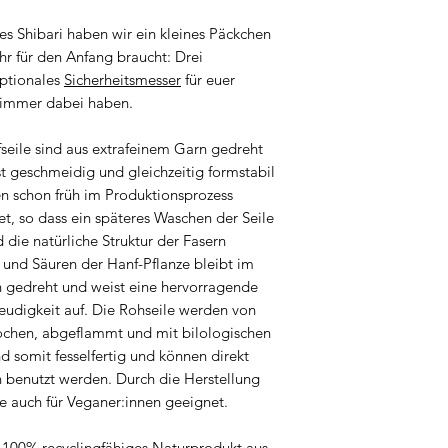
farbigen Seilen zu e
der Seile erfolgt au
Tagen kommen. Wir 
Beschreibungen und
des Shibari haben wir ein kleines Päckchen
sich!
keine Haftung. Wir 
ihr für den Anfang braucht: Drei
Eventualitäten spr
optionales
Sicherheitsmesser
für euer
Anwendung haftbar 
n immer dabei haben.
Benutzer:in trägt di
dem Gebrauch des P
seile sind aus extrafeinem Garn gedreht
Shibari ist eine wund
t geschmeidig und gleichzeitig formstabil
Erfahrung, Kenntnis
en schon früh im Produktionsprozess
Gefahren braucht. P
t, so dass ein späteres Waschen der Seile
Seile, um länger Fr
 die natürliche Struktur der Fasern
gleichzeitig zu scha
 und Säuren der Hanf-Pflanze bleibt im
Benutzung zum Beisp
ach gedreht und weist eine hervorragende
eignen oder lieber 
freudigkeit auf. Die Rohseile werden von
Workshops, um euer 
chen, abgeflammt und mit bilologischen
vertiefen und auszub
d somit fesselfertig und können direkt
fesseln zu lernen.
benutzt werden. Durch die Herstellung
Solltet ihr Fragen z
le auch für Veganer:innen geeignet.
Einsatzmöglichkeit
es 100% recyclingfähiges Naturprodukt aus