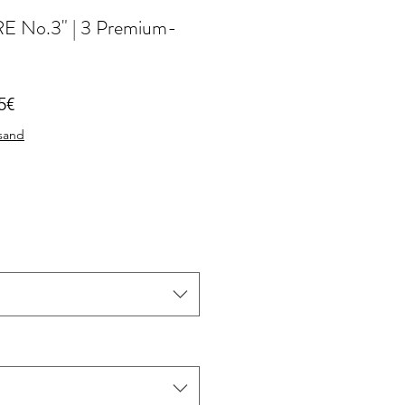
RE No.3" | 3 Premium-
dardpreis
Sale-
5€
Preis
rsand