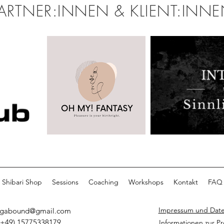
ARTNER:INNEN & KLIENT:INN
Shibari Shop
Sessions
Coaching
Workshops
Kontakt
FAQ
Impressum und Date
egabound@gmail.com
(+49) 15775338179
Informationen zur P