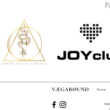
P
VÆGABØUND
Home
va