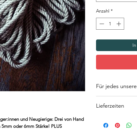
Anzahl
*
In
Für jedes unserer
Seile aus Naturfase
Lieferzeiten
Das bedeutet, dass 
Maß oder der Farbe
Unsere Seile werden 
eiger:innen und Neugierige: Drei von Hand
wir bei der Zusamme
per Hand präpariert
höchste Qualität, d
 in 5mm oder 6mm Stärke! PLUS
braucht Zeit
. Deswe
Unregelmäßigkeiten