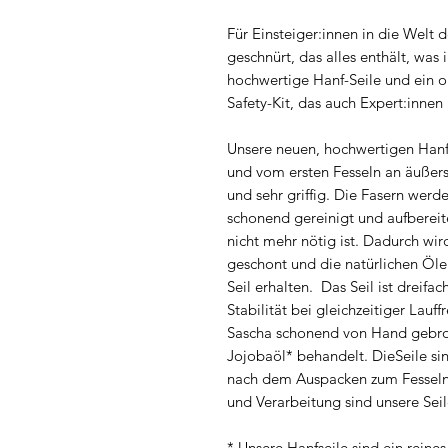
Für Einsteiger:innen in die Welt 
geschnürt, das alles enthält, was 
hochwertige Hanf-Seile und ein 
Safety-Kit, das auch Expert:inne
Unsere neuen, hochwertigen Hanf
und vom ersten Fesseln an äußers
und sehr griffig. Die Fasern werd
schonend gereinigt und aufbereite
nicht mehr nötig ist. Dadurch wird
geschont und die natürlichen Öle
Seil erhalten. Das Seil ist dreif
Stabilität bei gleichzeitiger Lauf
Sascha schonend von Hand gebro
Jojobaöl* behandelt. DieSeile sin
nach dem Auspacken zum Fesseln 
und Verarbeitung sind unsere Sei
* Unsere Hanfseile sind ein rein