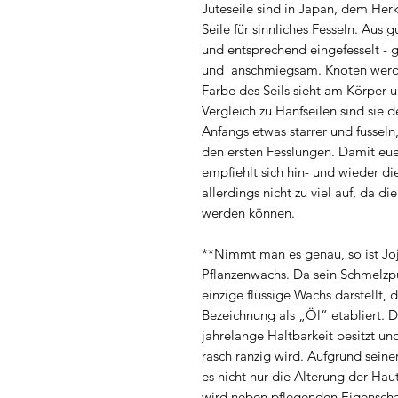
Juteseile sind in Japan, dem Herk
Seile für sinnliches Fesseln. Aus 
und entsprechend eingefesselt - 
und anschmiegsam. Knoten werd
Farbe des Seils sieht am Körper u
Vergleich zu Hanfseilen sind sie 
Anfangs etwas starrer und fusseln,
den ersten Fesslungen. Damit eue
empfiehlt sich hin- und wieder di
allerdings nicht zu viel auf, da d
werden können.
**Nimmt man es genau, so ist Joj
Pflanzenwachs. Da sein Schmelzpu
einzige flüssige Wachs darstellt, 
Bezeichnung als „Öl“ etabliert. De
jahrelange Haltbarkeit besitzt un
rasch ranzig wird. Aufgrund seine
es nicht nur die Alterung der Hau
wird neben pflegenden Eigenscha