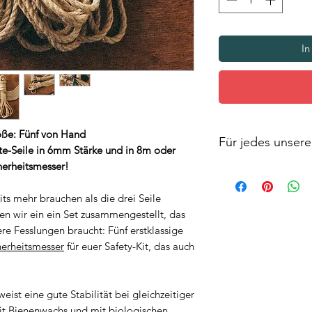
In
röße: Fünf von Hand
Für jedes unserer
-Seile in 6mm Stärke und in 8m oder
erheitsmesser!
Seile aus Naturfase
Das bedeutet, dass 
its mehr brauchen als die drei Seile
Maß oder der Farbe
en wir ein ein Set zusammengestellt, das
wir bei der Zusamme
ere Fesslungen braucht: Fünf erstklassige
höchste Qualität, d
herheitsmesser
für euer Safety-Kit, das auch
Unregelmäßigkeiten
der Seile erfolgt au
Beschreibungen und
keine Haftung. Wir 
weist eine gute Stabilität bei gleichzeitiger
Eventualitäten spr
it Bienenwachs und mit biologischen,