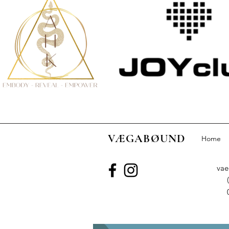
VÆGABØUND
Home
va