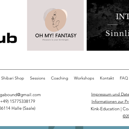
Shibari Shop
Sessions
Coaching
Workshops
Kontakt
FAQ
Impressum und Date
egabound@gmail.com
(+49) 15775338179
Informationen zur P
06114 Halle (Saale)
Kink-Education | Co
©2