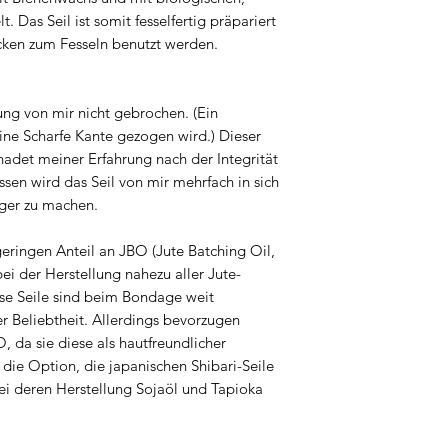
Anwendung haftbar 
. Das Seil ist somit fesselfertig präpariert
Benutzer:in trägt di
ken zum Fesseln benutzt werden.
dem Gebrauch des P
Shibari ist eine wund
Erfahrung, Kenntnis
ung von mir nicht gebrochen. (Ein
Gefahren braucht. P
ine Scharfe Kante gezogen wird.) Dieser
Seile, um länger Fr
hadet meiner Erfahrung nach der Integrität
gleichzeitig zu scha
ssen wird das Seil von mir mehrfach in sich
Benutzung zum Beisp
ger zu machen.
eignen oder lieber 
Workshops, um euer 
geringen Anteil an JBO (Jute Batching Oil,
vertiefen und auszub
bei der Herstellung nahezu aller Jute-
fesseln zu lernen.
se Seile sind beim Bondage weit
Solltet ihr Fragen z
er Beliebtheit. Allerdings bevorzugen
Einsatzmöglichkeit
da sie diese als hautfreundlicher
 die Option, die japanischen Shibari-Seile
i deren Herstellung Sojaöl und Tapioka