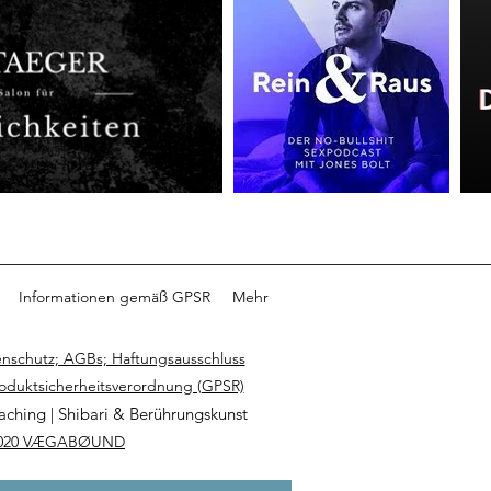
Informationen gemäß GPSR
Mehr
nschutz; AGBs; Haftungsausschluss
roduktsicherheitsverordnung (GPSR)
aching | Shibari & Berührungskunst
020 VÆGABØUND