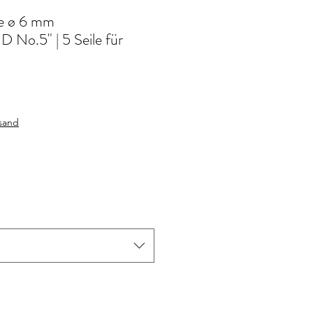
te ø 6 mm
o.5" | 5 Seile für
rsand