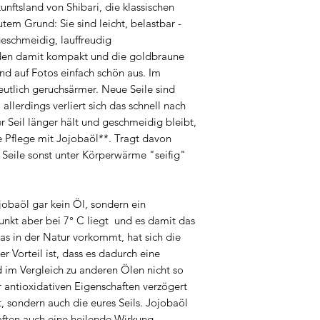
unftsland von Shibari, die klassischen
gutem Grund: Sie sind leicht, belastbar -
geschmeidig, lauffreudig
en damit kompakt und die goldbraune
nd auf Fotos einfach schön aus. Im
deutlich geruchsärmer. Neue Seile sind
 allerdings verliert sich das schnell nach
r Seil länger hält und geschmeidig bleibt,
e Pflege mit Jojobaöl**. Tragt davon
ie Seile sonst unter Körperwärme "seifig"
obaöl gar kein Öl, sondern ein
nkt aber bei 7° C liegt und es damit das
das in der Natur vorkommt, hat sich die
r Vorteil ist, dass es dadurch eine
d im Vergleich zu anderen Ölen nicht so
r antioxidativen Eigenschaften verzögert
t, sondern auch die eures Seils. Jojobaöl
ften auch eine heilende Wirkung