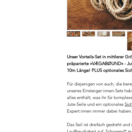
Unser Vorteils-Set in mittlerer G
präparierte »VÆGABØUND« - Jute
10m Länge! PLUS optionales Sich
Für diejenigen von euch, die bere
unseres Einsteiger:innen-Sets hab
alles enthält, was ihr für komplex
Jute-Seile und ein optionales
Sic
Expert:innen immer dabei haben.
Das Seil ist dreifach gedreht und 
Lauffreudigkeit auf. Schonend* m