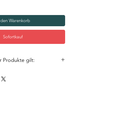
 den Warenkorb
Sofortkauf
 Produkte gilt:
rn sind genau das: Naturprodukte.
es zu kleinen Abweichungen im
 kommen kann. Natürlich achten
nstellung unserer Seile auf
ennoch sind kleinere
 unvermeidbar. Die Benutzung
f eigene Gefahr. Für die
 Anleitungen übernehmen wir
können weder für alle
echen noch für unsachgemäße