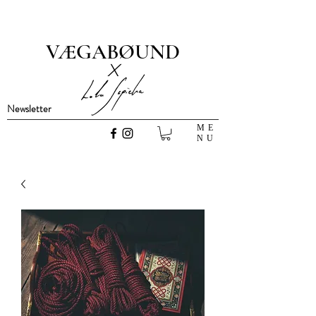
VÆGABØUND
x
Newsletter
ME
NU