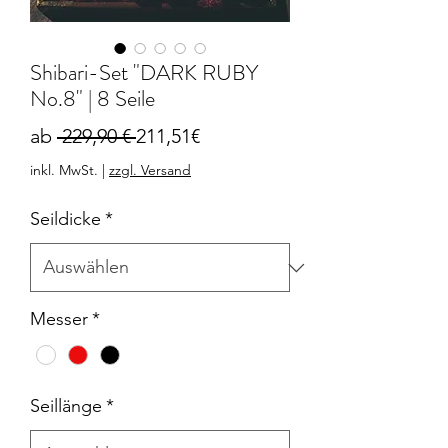
Shibari-Set "DARK RUBY
No.8" | 8 Seile
Standardpreis
Sale-
ab
 229,90 € 
211,51€
Preis
inkl. MwSt.
|
zzgl. Versand
Seildicke
*
Messer
*
Seillänge
*