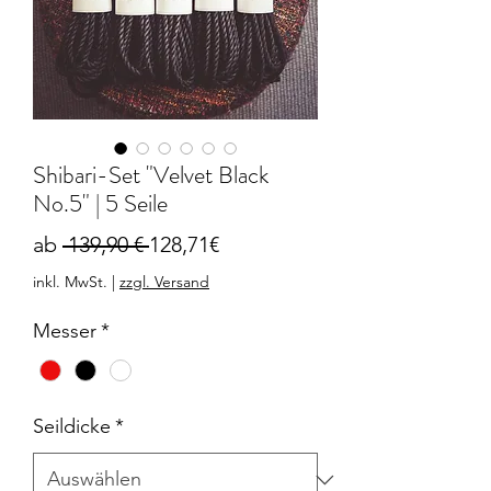
Shibari-Set "Velvet Black
No.5" | 5 Seile
Standardpreis
Sale-
ab
 139,90 € 
128,71€
Preis
inkl. MwSt.
|
zzgl. Versand
Messer
*
Seildicke
*