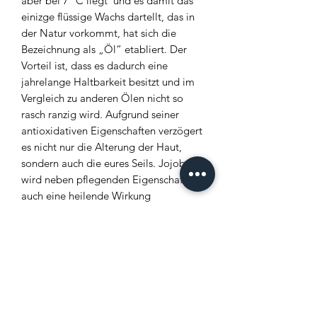
aber bei 7° C liegt und es damit das
einizge flüssige Wachs dartellt, das in
der Natur vorkommt, hat sich die
Bezeichnung als „Öl“ etabliert. Der
Vorteil ist, dass es dadurch eine
jahrelange Haltbarkeit besitzt und im
Vergleich zu anderen Ölen nicht so
rasch ranzig wird. Aufgrund seiner
antioxidativen Eigenschaften verzögert
es nicht nur die Alterung der Haut,
sondern auch die eures Seils. Jojobaöl
wird neben pflegenden Eigenschaften
auch eine heilende Wirkung
zugeschrieben.
Das Öl besteht zu bis zu:
70 % aus Gadoleinsäure
15 % aus Erucasäure
10 % aus Ölsäure
2 % aus Nervosäure