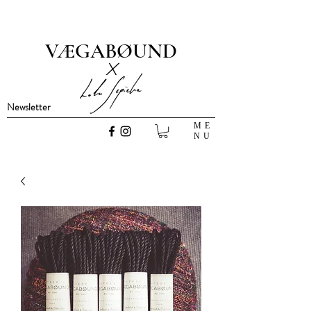
VÆGABØUND
x
Newsletter
ME
NU