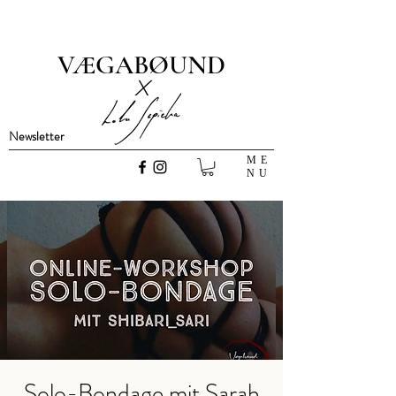
VÆGABØUND
x
Newsletter
ME
NU
Solo-Bondage mit Sarah