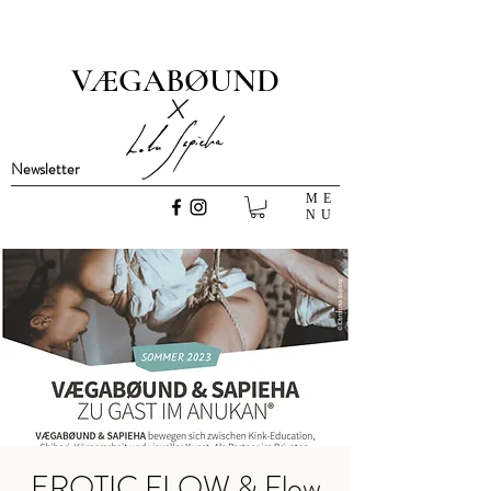
VÆGABØUND
x
Newsletter
ME
NU
EROTIC FLOW & Flow