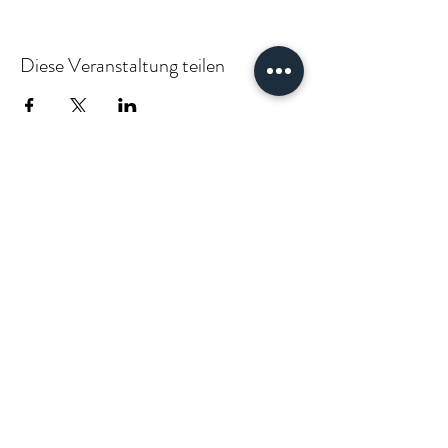
Diese Veranstaltung teilen
PARTNER:INNEN & KLIENT:INNEN
VÆGABØUND
vaegabound@gmail.com
(+49)