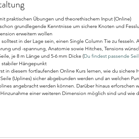
taltung
 mit praktischen Übungen und theorethischem Input (Online)
schon grundlegende Kenntnisse um sichere Knoten und Fesslu
ension erweitern wollen
 solltest in der Lage sein, einen Single Column Tie zu fesseln.
hrung und -spannung, Anatomie sowie Hitches, Tensions wünsc
 Seile, je 8 m Länge und 5-6 mm Dicke (
Du findest passende Sei
 stabiler Hängepunkt
rst in diesem fortlaufenden Online Kurs lernen, wie du sichere
de Seile (Uplines) sicher abgebunden werden und an welchen Pu
ines angebracht werden können. Darüber hinaus erforschen wi
 Hinzunahme einer weiteren Dimension möglich sind und wie 