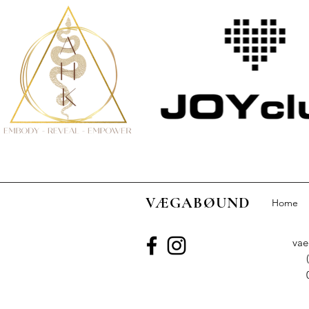
VÆGABØUND
Home
va