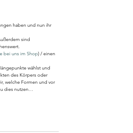
ngen haben und nun ihr 
 Außerdem sind 
henswert.
le bei uns im Shop
) / einen 
 Hängepunkte wählst und 
nkten des Körpers oder 
r, welche Formen und vor 
du dies nutzen…