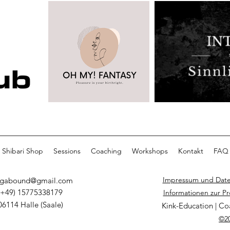
Shibari Shop
Sessions
Coaching
Workshops
Kontakt
FAQ
Impressum und Date
egabound@gmail.com
(+49) 15775338179
Informationen zur P
06114 Halle (Saale)
Kink-Education | Co
©2