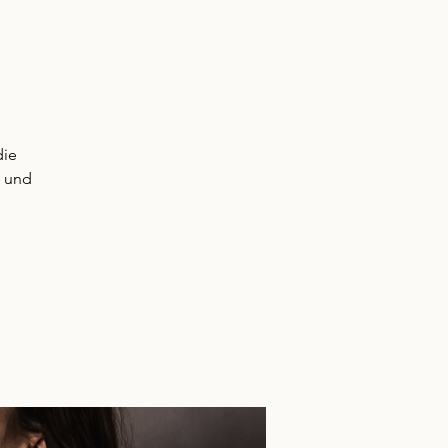
die
n und