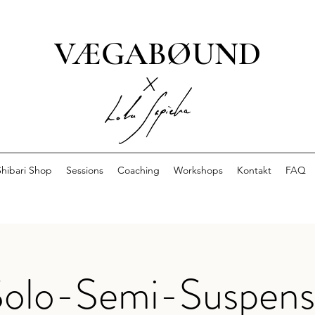
VÆGABØUND
x
Shibari Shop
Sessions
Coaching
Workshops
Kontakt
FAQ
olo-Semi-Suspens