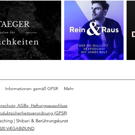
Informationen gemäß GPSR
Mehr
nschutz; AGBs; Haftungsausschluss
roduktsicherheitsverordnung (GPSR)
aching | Shibari & Berührungskunst
020 VÆGABØUND