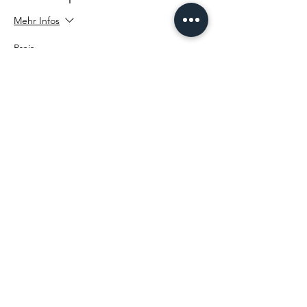
Mehr Infos
Preis
25,00 €
Diese Veranstaltung teilen
PARTNER:INNEN & KLIENT:INNEN
VÆGABØUND