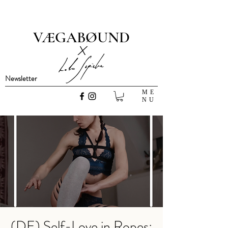
VÆGABØUND
x
Newsletter
ME
NU
(DE) Self-Love in Ropes: