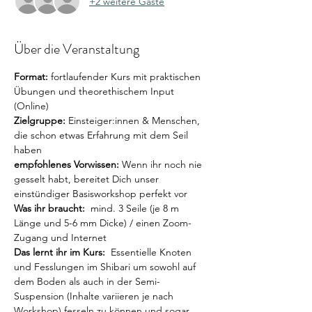
+2 weitere Gäste
Über die Veranstaltung
Format:
 fortlaufender Kurs mit praktischen 
Übungen und theorethischem Input 
(Online)
Zielgruppe: 
Einsteiger:innen & Menschen, 
die schon etwas Erfahrung mit dem Seil 
haben
empfohlenes Vorwissen: 
Wenn ihr noch nie 
gesselt habt, bereitet Dich unser 
einstündiger Basisworkshop perfekt vor
Was ihr braucht:
  mind. 3 Seile (je 8 m 
Länge und 5-6 mm Dicke) / einen Zoom-
Zugang und Internet
Das lernt ihr im Kurs:
  Essentielle Knoten 
und Fesslungen im Shibari um sowohl auf 
dem Boden als auch in der Semi-
Suspension (Inhalte variieren je nach 
Workshop) fesseln zu können und sogar 