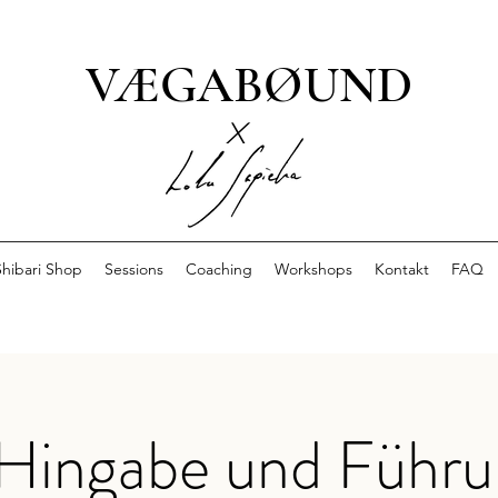
VÆGABØUND
x
Shibari Shop
Sessions
Coaching
Workshops
Kontakt
FAQ
Hingabe und Führu