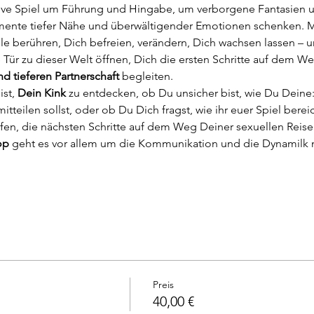
ative Spiel um Führung und Hingabe, um verborgene Fantasien un
mente tiefer Nähe und überwältigender Emotionen schenken. M
le berühren, Dich befreien, verändern, Dich wachsen lassen – u
 Tür zu dieser Welt öffnen, Dich die ersten Schritte auf dem W
nd tieferen Partnerschaft
 begleiten.
st, 
Dein Kink
 zu entdecken, ob Du unsicher bist, wie Du Deine:r
tteilen sollst, oder ob Du Dich fragst, wie ihr euer Spiel berei
lfen, die nächsten Schritte auf dem Weg Deiner sexuellen Reis
op
 geht es vor allem um die Kommunikation und die Dynamilk mi
Preis
40,00 €