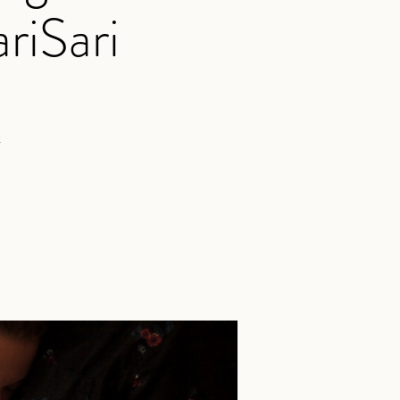
iSari
k