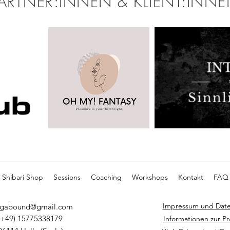
ARTNER:INNEN & KLIENT:INN
Shibari Shop
Sessions
Coaching
Workshops
Kontakt
FAQ
Impressum und Date
egabound@gmail.com
(+49) 15775338179
Informationen zur P