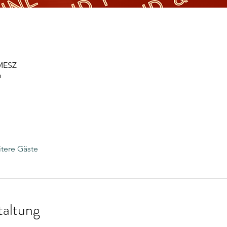
 MESZ
m
tere Gäste
taltung