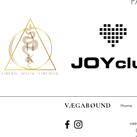
P
VÆGABØUND
Home
va