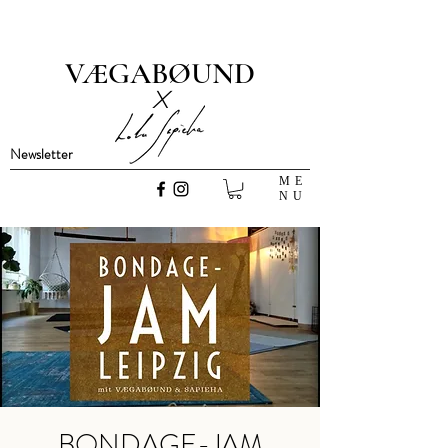
VÆGABØUND
x
Newsletter
ME
NU
BONDAGE-JAM